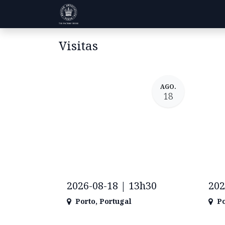
Pular para o conteúdo
Visitas
História
Informações
Visitas
AGO.
18
2026-08-18 | 13h30
202
Porto
,
Portugal
Po