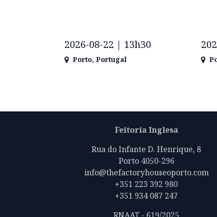
2026-08-22 | 13h30
202
Porto
,
Portugal
Po
Feitoria Inglesa
Rua do Infante D. Henrique, 8
Porto 4050-296
info@thefactoryhouseoporto.com
+351 223 392 980
+351 934 087 247
RNAAT - 619/2025