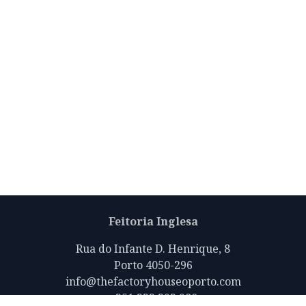
Feitoria Inglesa
Rua do Infante D. Henrique, 8
Porto 4050-296
info@thefactoryhouseoporto.com
+351 223 392 980