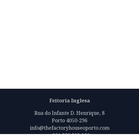
Feitoria Inglesa
Rua do Infante D. Henrique, 8
Porto 4050-296
info@thefactoryhouseoporto.com
+351 223 392 980