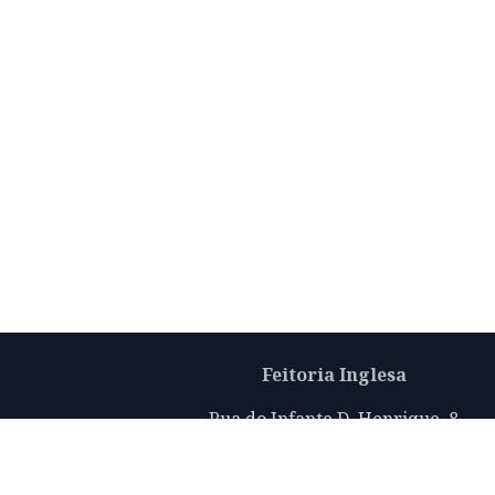
Feitoria Inglesa
Rua do Infante D. Henrique, 8
Porto 4050-296
info@thefactoryhouseoporto.com