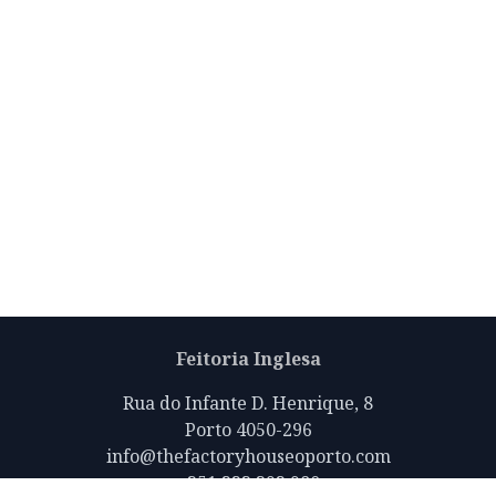
Feitoria Inglesa
Rua do Infante D. Henrique, 8
Porto 4050-296
info@thefactoryhouseoporto.com
+351 223 392 980