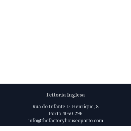
Feitoria Inglesa
Rua do Infante D. Henrique, 8
Porto 4050-296
info@thefactoryhouseoporto.com
+351 223 392 980