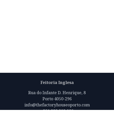
Feitoria Inglesa
Rua do Infante D. Henrique, 8
Porto 4050-296
info@thefactoryhouseoporto.com
+351 223 392 980