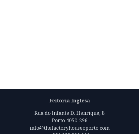
Feitoria Inglesa
Rua do Infante D. Henrique, 8
Porto 4050-296
info@thefactoryhouseoporto.com
+351 223 392 980