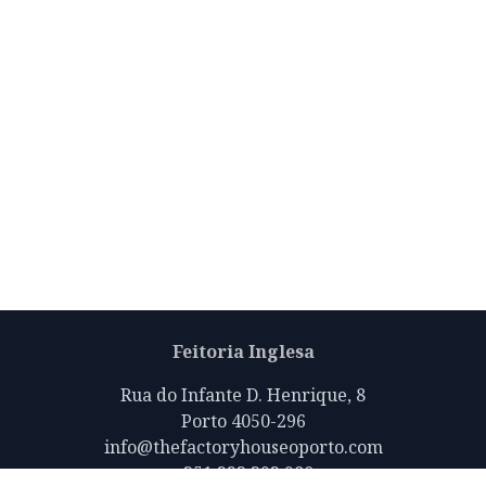
Feitoria Inglesa
Rua do Infante D. Henrique, 8
Porto 4050-296
info@thefactoryhouseoporto.com
+351 223 392 980