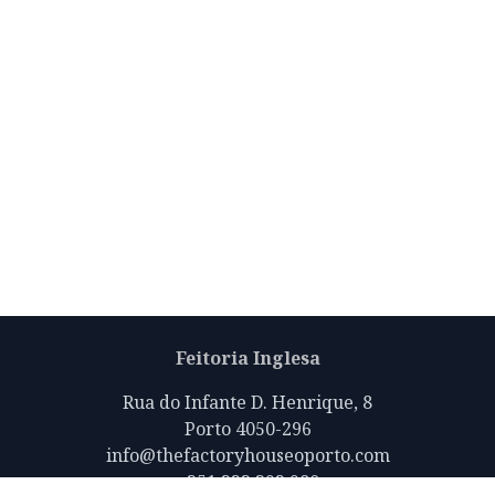
Feitoria Inglesa
Rua do Infante D. Henrique, 8
Porto 4050-296
info@thefactoryhouseoporto.com
+351 223 392 980