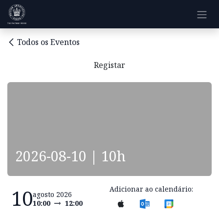
Pular para o conteúdo
Todos os Eventos
Registar
2026-08-10 | 10h
Adicionar ao calendário:
10
agosto 2026
10:00
12:00