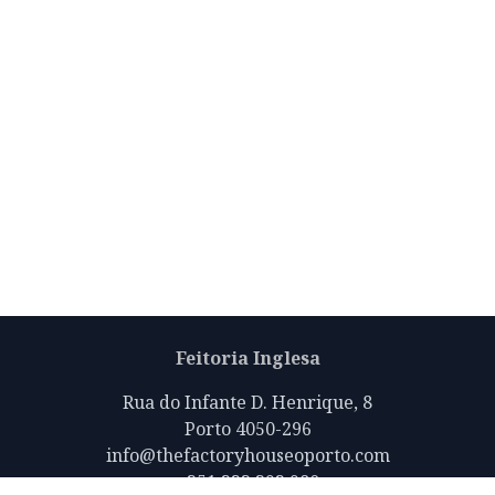
Feitoria Inglesa
Rua do Infante D. Henrique, 8
Porto 4050-296
info@thefactoryhouseoporto.com
+351 223 392 980