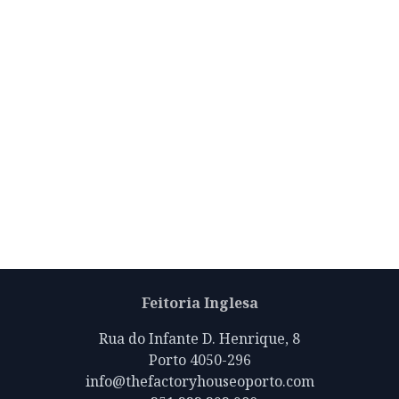
Feitoria Inglesa
Rua do Infante D. Henrique, 8
Porto 4050-296
info@thefactoryhouseoporto.com