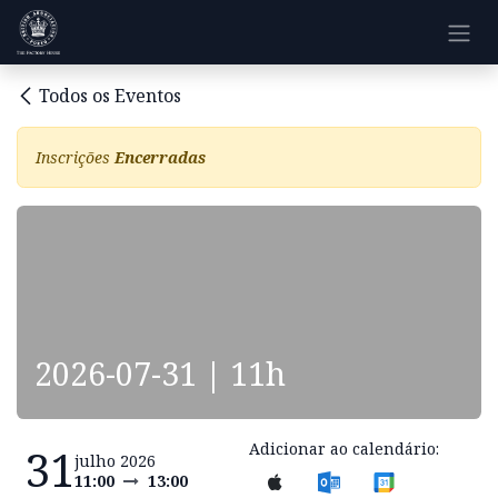
Pular para o conteúdo
Todos os Eventos
Inscrições
Encerradas
2026-07-31 | 11h
Adicionar ao calendário:
31
julho 2026
11:00
13:00