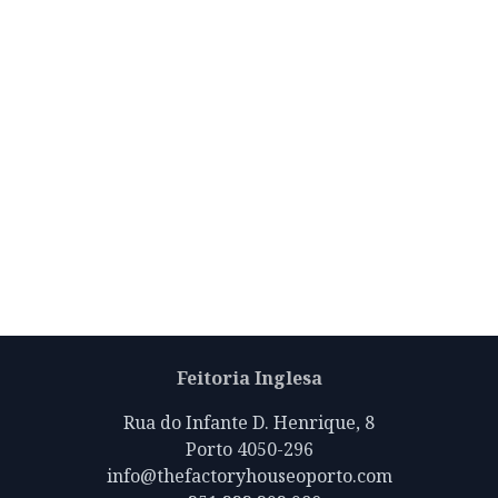
Feitoria Inglesa
Rua do Infante D. Henrique, 8
Porto 4050-296
info@thefactoryhouseoporto.com