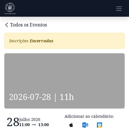
Pular para o conteúdo
Todos os Eventos
Inscrições
Encerradas
2026-07-28 | 11h
Adicionar ao calendário:
28
julho 2026
11:00
13:00