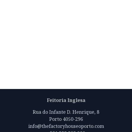
Feitoria Inglesa
Rua do Infante D. Henrique, 8
Porto 4050-296
info@thefactoryhouseoporto.com