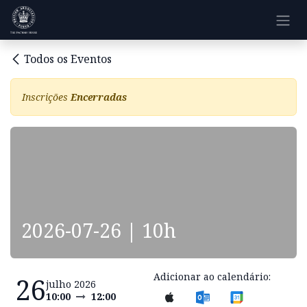
Pular para o conteúdo
Todos os Eventos
Inscrições
Encerradas
2026-07-26 | 10h
Adicionar ao calendário:
26
julho 2026
10:00
12:00