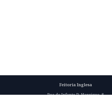
Feitoria Inglesa
Rua do Infante D. Henrique, 8
Porto 4050-296
info@thefactoryhouseoporto.com