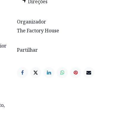
Direções
Organizador
The Factory House
ior
Partilhar
to,