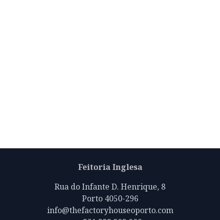
Feitoria Inglesa
Rua do Infante D. Henrique, 8
Porto 4050-296
info@thefactoryhouseoporto.com